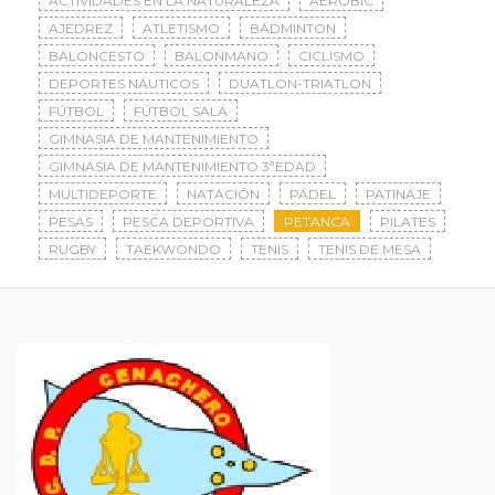
ACTIVIDADES EN LA NATURALEZA
AERÓBIC
AJEDREZ
ATLETISMO
BÁDMINTON
BALONCESTO
BALONMANO
CICLISMO
DEPORTES NÁUTICOS
DUATLON-TRIATLON
FÚTBOL
FÚTBOL SALA
GIMNASIA DE MANTENIMIENTO
GIMNASIA DE MANTENIMIENTO 3ªEDAD
MULTIDEPORTE
NATACIÓN
PÁDEL
PATINAJE
PESAS
PESCA DEPORTIVA
PETANCA
PILATES
RUGBY
TAEKWONDO
TENIS
TENIS DE MESA