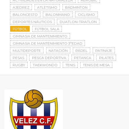
ACTIVIDADES EN LA NATURALEZA
AERÓBIC
AJEDREZ
ATLETISMO
BÁDMINTON
BALONCESTO
BALONMANO
CICLISMO
DEPORTES NÁUTICOS
DUATLON-TRIATLON
FÚTBOL
FÚTBOL SALA
GIMNASIA DE MANTENIMIENTO
GIMNASIA DE MANTENIMIENTO 3ªEDAD
MULTIDEPORTE
NATACIÓN
PÁDEL
PATINAJE
PESAS
PESCA DEPORTIVA
PETANCA
PILATES
RUGBY
TAEKWONDO
TENIS
TENIS DE MESA