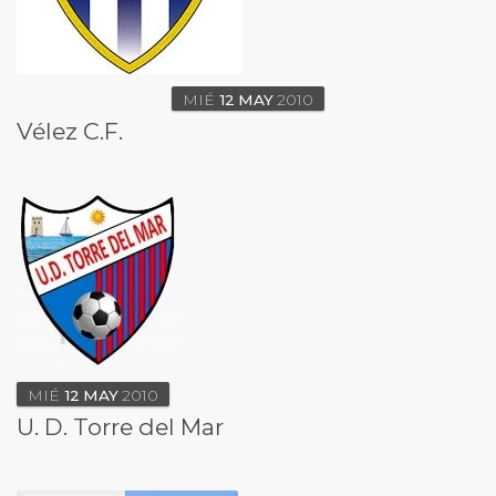
MIÉ
12
MAY
2010
Vélez C.F.
MIÉ
12
MAY
2010
U. D. Torre del Mar