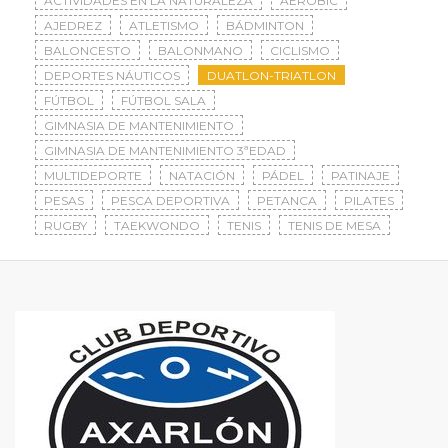
ACTIVIDADES EN LA NATURALEZA
AERÓBIC
AJEDREZ
ATLETISMO
BÁDMINTON
BALONCESTO
BALONMANO
CICLISMO
DEPORTES NÁUTICOS
DUATLON-TRIATLON
FÚTBOL
FÚTBOL SALA
GIMNASIA DE MANTENIMIENTO
GIMNASIA DE MANTENIMIENTO 3ªEDAD
MULTIDEPORTE
NATACIÓN
PÁDEL
PATINAJE
PESAS
PESCA DEPORTIVA
PETANCA
PILATES
RUGBY
TAEKWONDO
TENIS
TENIS DE MESA