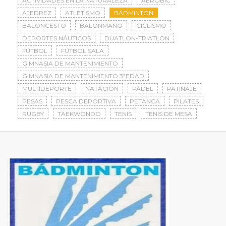
ACTIVIDADES EN LA NATURALEZA
AERÓBIC
AJEDREZ
ATLETISMO
BÁDMINTON
BALONCESTO
BALONMANO
CICLISMO
DEPORTES NÁUTICOS
DUATLON-TRIATLON
FÚTBOL
FÚTBOL SALA
GIMNASIA DE MANTENIMIENTO
GIMNASIA DE MANTENIMIENTO 3ªEDAD
MULTIDEPORTE
NATACIÓN
PÁDEL
PATINAJE
PESAS
PESCA DEPORTIVA
PETANCA
PILATES
RUGBY
TAEKWONDO
TENIS
TENIS DE MESA