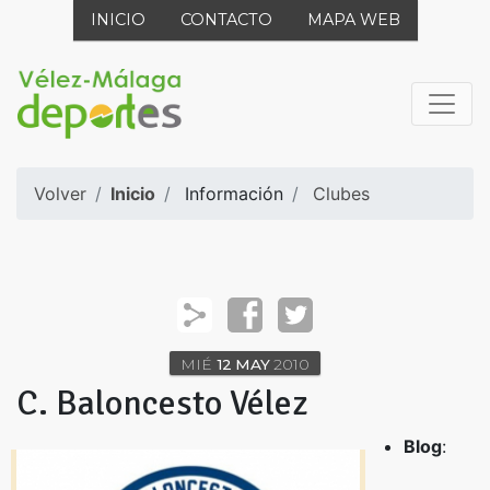
INICIO
CONTACTO
MAPA WEB
Volver
Inicio
Información
Clubes
MIÉ
12
MAY
2010
C. Baloncesto Vélez
Blog
: