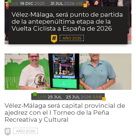
VIE
19
DIC
2025
31
JUL
2026
VIE
Vélez-Málaga, será punto de partida
de la antepenúltima etapa de la
Vuelta Ciclista a España de 2026
AÑO 2025
SÁB
25
JUL
25
JUL
2026
SÁB
Vélez-Málaga será capital provincial de
ajedrez con el I Torneo de la Peña
Recreativa y Cultural
AÑO 2026